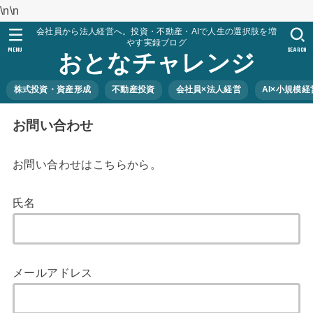
\n
\n
会社員から法人経営へ。投資・不動産・AIで人生の選択肢を増
やす実録ブログ
MENU
SEARCH
おとなチャレンジ
株式投資・資産形成
不動産投資
会社員×法人経営
AI×小規模経
お問い合わせ
お問い合わせはこちらから。
氏名
メールアドレス